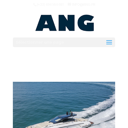
(+33) 494 564 681
INFO@ANG.FR
Sélectionner une page