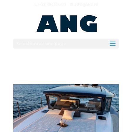
(+33) 494 564 681
INFO@ANG.FR
Sélectionner une page