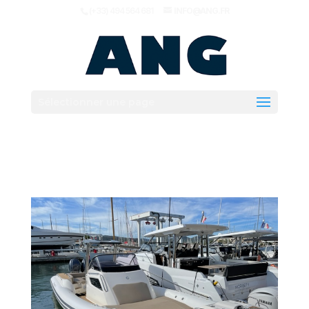
(+33) 494 564 681
INFO@ANG.FR
Sélectionner une page