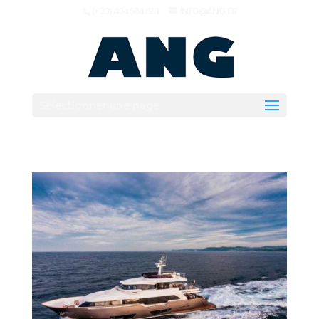
(+33) 494 564 681
INFO@ANG.FR
Sélectionner une page