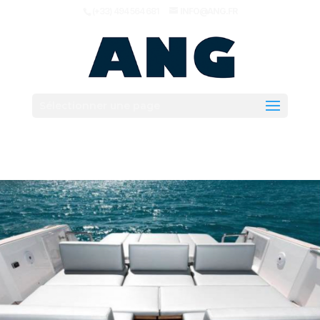
(+33) 494 564 681
INFO@ANG.FR
Sélectionner une page