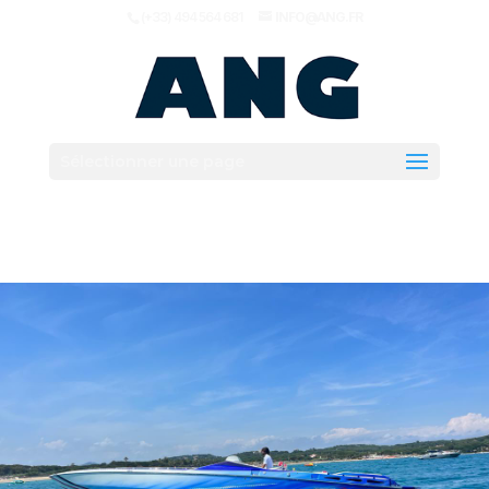
(+33) 494 564 681
INFO@ANG.FR
Sélectionner une page