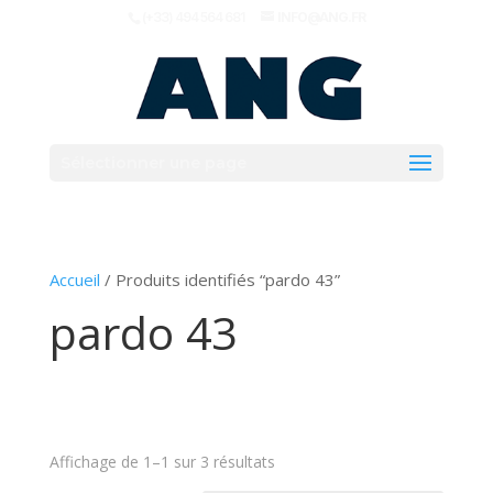
(+33) 494 564 681
INFO@ANG.FR
Sélectionner une page
Accueil
/ Produits identifiés “pardo 43”
pardo 43
Affichage de 1–1 sur 3 résultats