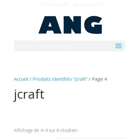
(+33) 494 564 681
INFO@ANG.FR
Sélectionner une page
Accueil
/
Produits identifiés “jcraft”
/ Page 4
jcraft
Affichage de 4–4 sur 8 résultats