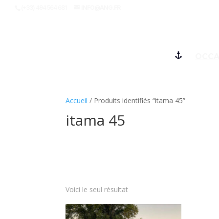
(+33) 494 564 681
INFO@ANG.FR
OCCA
Accueil
/ Produits identifiés “itama 45”
itama 45
Voici le seul résultat