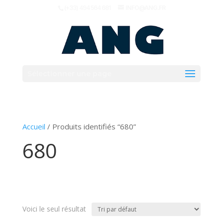
(+33) 494 564 681
INFO@ANG.FR
Sélectionner une page
Accueil
/ Produits identifiés “680”
680
Voici le seul résultat