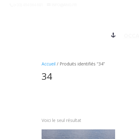
(+33) 494 564 681
INFO@ANG.FR
OCCA
Accueil
/ Produits identifiés “34”
34
Voici le seul résultat